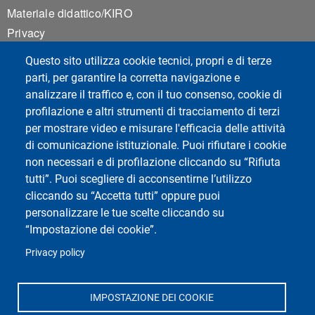
Materiale didattico/KIRO
Privacy
Accessibilità
Questo sito utilizza cookie tecnici, propri e di terze
Mappa del sito
parti, per garantire la corretta navigazione e
Impostazioni Cookie
analizzare il traffico e, con il tuo consenso, cookie di
profilazione e altri strumenti di tracciamento di terzi
per mostrare video e misurare l'efficacia delle attività
Social del corso di laurea
di comunicazione istituzionale. Puoi rifiutare i cookie
non necessari e di profilazione cliccando su “Rifiuta
tutti”. Puoi scegliere di acconsentirne l’utilizzo
cliccando su “Accetta tutti” oppure puoi
personalizzare le tue scelte cliccando su
“Impostazione dei cookie”.
Privacy policy
Social di Ateneo
IMPOSTAZIONE DEI COOKIE