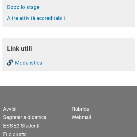
Dopo lo stage
Altre attività accreditabili
Link utili
Modulistica
Footer 1
Footer 2
Avvisi
Rubrica
Segreteria didattica
Webmail
ESSE3 Studenti
Filo diretto