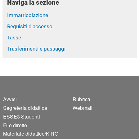
Naviga la sezione
Immatricolazione
Requisiti d'accesso
Tasse
Trasferimenti e passaggi
Footer 1
Footer 2
Avvisi
Rubrica
Segreteria didattica
Webmail
ESSE3 Studenti
Filo diretto
Materiale didattico/KIRO