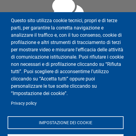
Questo sito utilizza cookie tecnici, propri e di terze
parti, per garantire la corretta navigazione e
analizzare il traffico e, con il tuo consenso, cookie di
profilazione e altri strumenti di tracciamento di terzi
Social di Ateneo
per mostrare video e misurare l'efficacia delle attività
di comunicazione istituzionale. Puoi rifiutare i cookie
non necessari e di profilazione cliccando su “Rifiuta
tutti”. Puoi scegliere di acconsentirne l’utilizzo
cliccando su “Accetta tutti” oppure puoi
Dipartimento di Scienze Politiche e Sociali
personalizzare le tue scelte cliccando su
Università degli Studi di Pavia
“Impostazione dei cookie”.
Corso Strada Nuova, 65 - 27100 Pavia
Privacy policy
IMPOSTAZIONE DEI COOKIE