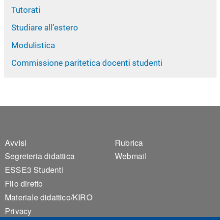
Tutorati
Studiare all’estero
Modulistica
Commissione paritetica docenti studenti
Footer 1
Footer 2
Avvisi
Rubrica
Segreteria didattica
Webmail
ESSE3 Studenti
Filo diretto
Materiale didattico/KIRO
Privacy