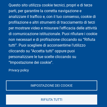
Accessibilità
Questo sito utilizza cookie tecnici, propri e di terze
Mappa del sito
parti, per garantire la corretta navigazione e
Impostazioni Cookie
analizzare il traffico e, con il tuo consenso, cookie di
profilazione e altri strumenti di tracciamento di terzi
per mostrare video e misurare l'efficacia delle attività
Social del corso di laurea
di comunicazione istituzionale. Puoi rifiutare i cookie
non necessari e di profilazione cliccando su “Rifiuta
tutti”. Puoi scegliere di acconsentirne l’utilizzo
cliccando su “Accetta tutti” oppure puoi
personalizzare le tue scelte cliccando su
“Impostazione dei cookie”.
Privacy policy
Social di Ateneo
IMPOSTAZIONE DEI COOKIE
RIFIUTA TUTTI