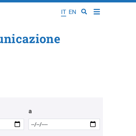
IT
EN
municazione
a