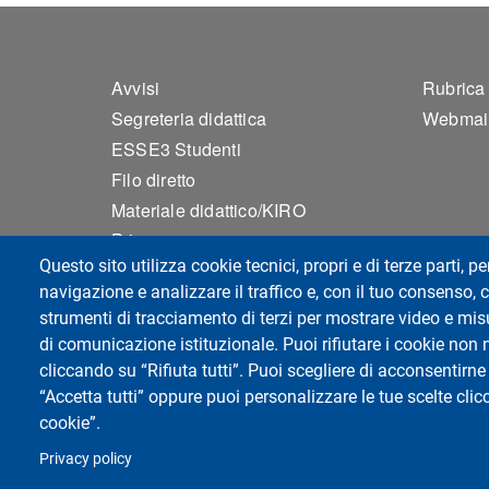
Footer 1
Foo
Avvisi
Rubrica
Segreteria didattica
Webmai
ESSE3 Studenti
Filo diretto
Materiale didattico/KIRO
Privacy
Questo sito utilizza cookie tecnici, propri e di terze parti, pe
Accessibilità
navigazione e analizzare il traffico e, con il tuo consenso, c
Mappa del sito
strumenti di tracciamento di terzi per mostrare video e misur
Impostazioni Cookie
di comunicazione istituzionale. Puoi rifiutare i cookie non 
cliccando su “Rifiuta tutti”. Puoi scegliere di acconsentirne 
“Accetta tutti” oppure puoi personalizzare le tue scelte cl
Dipartimento di Scienze Politiche e Sociali
cookie”.
Università degli Studi di Pavia
Corso Strada Nuova, 65 - 27100 Pavia
Privacy policy