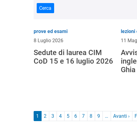
Cerca
prove ed esami
lezioni 
8 Luglio 2026
11 Mag
Sedute di laurea CIM
Avvi
CoD 15 e 16 luglio 2026
ingle
Ghia
Paginazione
Pag
1
2
3
4
5
6
7
8
9
…
Avanti ›
F