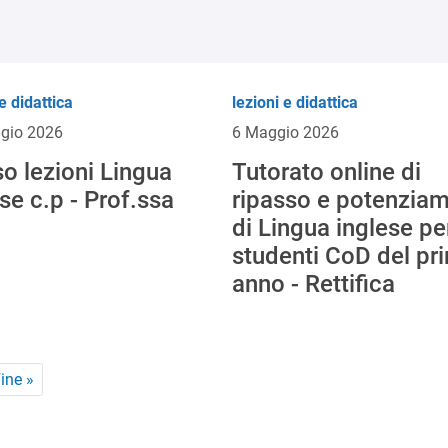
e didattica
lezioni e didattica
gio 2026
6 Maggio 2026
so lezioni Lingua
Tutorato online di
se c.p - Prof.ssa
ripasso e potenzia
di Lingua inglese pe
studenti CoD del pr
anno - Rettifica
ina successiva
Ultima pagina
ine »